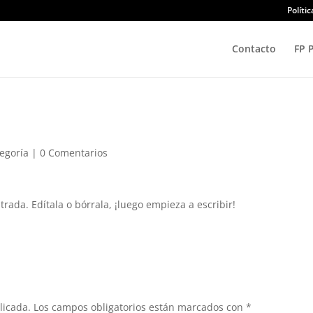
Políti
Contacto
FP 
tegoría
|
0 Comentarios
rada. Edítala o bórrala, ¡luego empieza a escribir!
licada.
Los campos obligatorios están marcados con
*