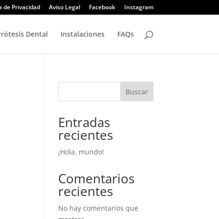
ca de Privacidad
Aviso Legal
Facebook
Instagram
Prótesis Dental
Instalaciones
FAQs
Buscar
Entradas
recientes
¡Hola, mundo!
Comentarios
recientes
No hay comentarios que